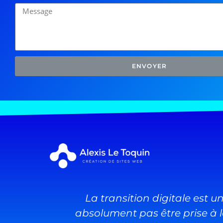
ENVOYER
La transition digitale est 
absolument pas être prise à la