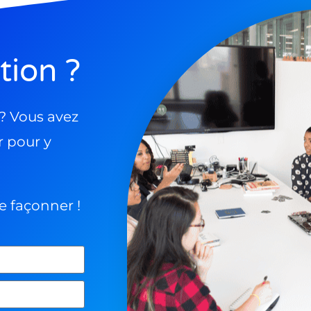
tion ?
 ? Vous avez
r pour y
le façonner !